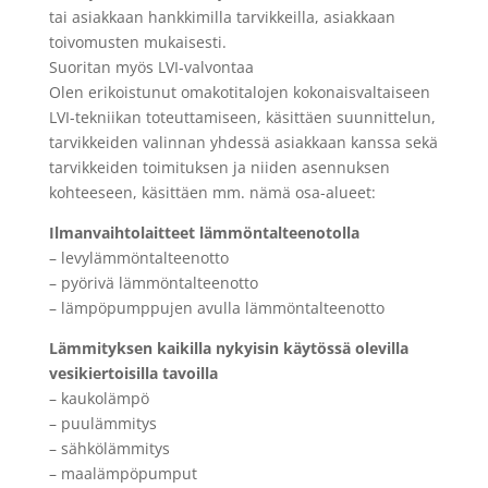
tai asiakkaan hankkimilla tarvikkeilla, asiakkaan
toivomusten mukaisesti.
Suoritan myös LVI-valvontaa
Olen erikoistunut omakotitalojen kokonaisvaltaiseen
LVI-tekniikan toteuttamiseen, käsittäen suunnittelun,
tarvikkeiden valinnan yhdessä asiakkaan kanssa sekä
tarvikkeiden toimituksen ja niiden asennuksen
kohteeseen, käsittäen mm. nämä osa-alueet:
Ilmanvaihtolaitteet lämmöntalteenotolla
– levylämmöntalteenotto
– pyörivä lämmöntalteenotto
– lämpöpumppujen avulla lämmöntalteenotto
Lämmityksen kaikilla nykyisin käytössä olevilla
vesikiertoisilla tavoilla
– kaukolämpö
– puulämmitys
– sähkölämmitys
– maalämpöpumput