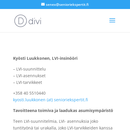
senex@senioriekspertit.fi
Kyösti Luukkonen, LVI-insinööri
– LVI-suunnittelu
– LVI-asennukset
– LVI-tarvikkeet
+358 40 5510440
kyosti.luukkonen (
at) senioriekspertit.fi
Tavoitteena toimiva ja laadukas asumisympäristö
Teen LVI-suunnitelmia, LVI- asennuksia joko
tuntityönä tai urakalla, joko LVI-tarvikkeiden kanssa